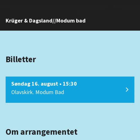
Krüger & Dagsland//Modum bad
Billetter
Søndag 16. august • 15:30
Olavskirk. Modum Bad
Om arrangementet