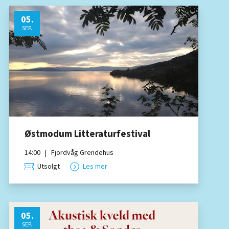
05
.
SEP.
Østmodum Litteraturfestival
14:00
|
Fjordvåg Grendehus
Utsolgt
Les mer
05
.
SEP.