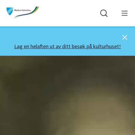
Lag en helaften ut av ditt besøk på kulturhuset!